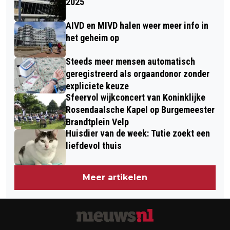
2025
AIVD en MIVD halen weer meer info in
het geheim op
Steeds meer mensen automatisch
geregistreerd als orgaandonor zonder
expliciete keuze
Sfeervol wijkconcert van Koninklijke
Rosendaalsche Kapel op Burgemeester
Brandtplein Velp
Huisdier van de week: Tutie zoekt een
liefdevol thuis
Meer artikelen